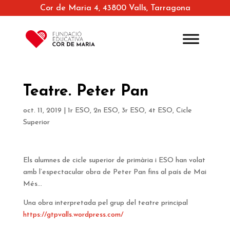
Cor de Maria 4, 43800 Valls, Tarragona
Teatre. Peter Pan
oct. 11, 2019
|
1r ESO
,
2n ESO
,
3r ESO
,
4t ESO
,
Cicle
Superior
Els alumnes de cicle superior de primària i ESO han volat
amb l’espectacular obra de Peter Pan fins al país de Mai
Més…
Una obra interpretada pel grup del teatre principal
https://gtpvalls.wordpress.com/