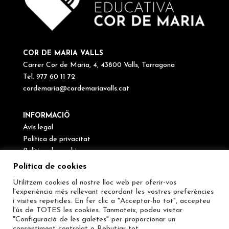
COR DE MARIA VALLS
Carrer Cor de Maria, 4, 43800 Valls, Tarragona
Tel. 977 60 11 72
cordemaria@cordemariavalls.cat
INFORMACIÖ
Avís legal
Política de privacitat
Política de cookies
Canal de denúncies
Política de cookies
Utilitzem cookies al nostre lloc web per oferir-vos
SEGUEIX-NOS
l'experiència més rellevant recordant les vostres preferències
i visites repetides. En fer clic a "Acceptar-ho tot", accepteu
l'ús de TOTES les cookies. Tanmateix, podeu visitar
"Configuració de les galetes" per proporcionar un
consentiment controlat o
Rebutjar tot
.