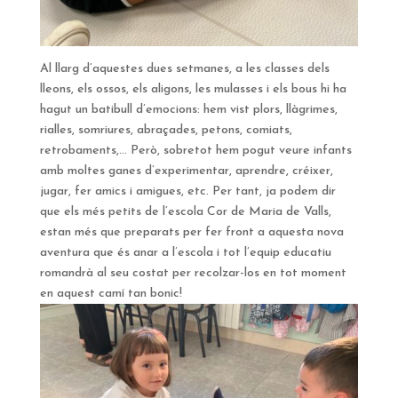
Al llarg d’aquestes dues setmanes, a les classes dels
lleons, els ossos, els aligons, les mulasses i els bous hi ha
hagut un batibull d’emocions: hem vist plors, llàgrimes,
rialles, somriures, abraçades, petons, comiats,
retrobaments,… Però, sobretot hem pogut veure infants
amb moltes ganes d’experimentar, aprendre, créixer,
jugar, fer amics i amigues, etc. Per tant, ja podem dir
que els més petits de l’escola Cor de Maria de Valls,
estan més que preparats per fer front a aquesta nova
aventura que és anar a l’escola i tot l’equip educatiu
romandrà al seu costat per recolzar-los en tot moment
en aquest camí tan bonic!