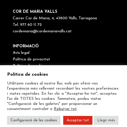
COR DE MARIA VALLS
Carrer Cor de Maria, 4, 43800 Valls, Tarragona
Tel. 977 60 11 72
cordemaria@cordemariavalls.cat
INFORMACIÖ
Avís legal
Política de privacitat
Política de cookies
Canal de denúncies
Política de cookies
Utilitzem cookies al nostre lloc web per oferir-vos
SEGUEIX-NOS
l'experiència més rellevant recordant les vostres preferències
i visites repetides. En fer clic a "Acceptar-ho tot", accepteu
l'ús de TOTES les cookies. Tanmateix, podeu visitar
"Configuració de les galetes" per proporcionar un
consentiment controlat o
Rebutjar tot
.
Configuració de les cookies
Acceptar tot
Llegir més