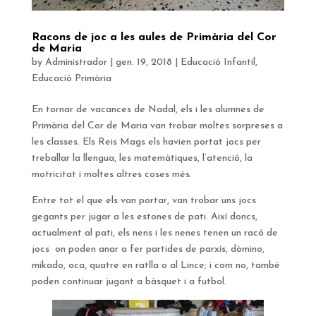
Racons de joc a les aules de Primària del Cor
de Maria
by
Administrador
|
gen. 19, 2018
|
Educació Infantil
,
Educació Primària
En tornar de vacances de Nadal, els i les alumnes de
Primària del Cor de Maria van trobar moltes sorpreses a
les classes. Els Reis Mags els havien portat jocs per
treballar la llengua, les matemàtiques, l’atenció, la
motricitat i moltes altres coses més.
Entre tot el que els van portar, van trobar uns jocs
gegants per jugar a les estones de pati. Així doncs,
actualment al pati, els nens i les nenes tenen un racó de
jocs on poden anar a fer partides de parxís, dòmino,
mikado, oca, quatre en ratlla o al Lince; i com no, també
poden continuar jugant a bàsquet i a futbol.