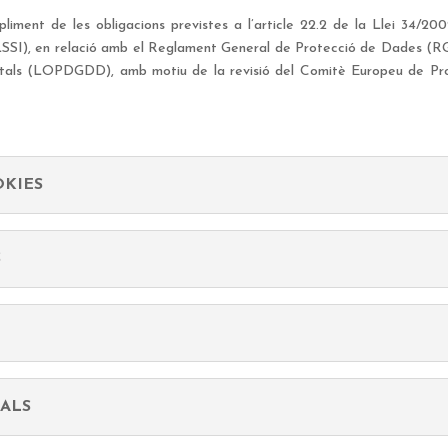
iment de les obligacions previstes a l’article 22.2 de la Llei 34/2002
 LSSI), en relació amb el Reglament General de Protecció de Dades (RG
igitals (LOPDGDD), amb motiu de la revisió del Comitè Europeu de P
OKIES
S
NALS