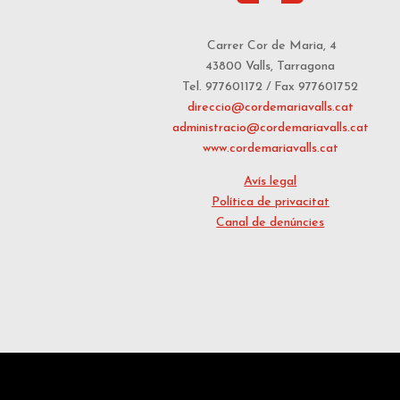
Carrer Cor de Maria, 4
43800 Valls, Tarragona
Tel. 977601172 / Fax 977601752
direccio@cordemariavalls.cat
administracio@cordemariavalls.cat
www.cordemariavalls.cat
Avís legal
Política de privacitat
Canal de denúncies