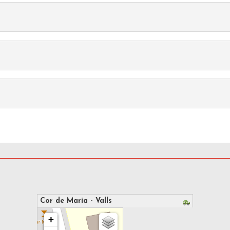
Cor de Maria - Valls
s'està carregant el mapa - espereu...
+