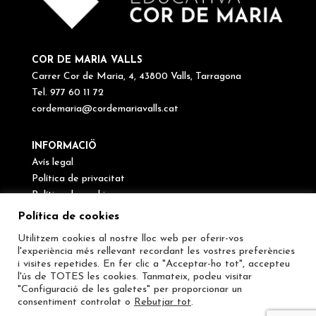
COR DE MARIA VALLS
Carrer Cor de Maria, 4, 43800 Valls, Tarragona
Tel. 977 60 11 72
cordemaria@cordemariavalls.cat
INFORMACIÖ
Avís legal
Política de privacitat
Política de cookies
Canal de denúncies
Política de cookies
Utilitzem cookies al nostre lloc web per oferir-vos
SEGUEIX-NOS
l'experiència més rellevant recordant les vostres preferències
i visites repetides. En fer clic a "Acceptar-ho tot", accepteu
l'ús de TOTES les cookies. Tanmateix, podeu visitar
"Configuració de les galetes" per proporcionar un
consentiment controlat o
Rebutjar tot
.