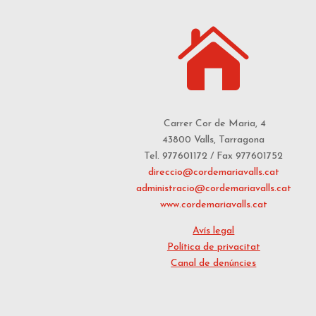

Carrer Cor de Maria, 4
43800 Valls, Tarragona
Tel. 977601172 / Fax 977601752
direccio@cordemariavalls.cat
administracio@cordemariavalls.cat
www.cordemariavalls.cat
Avís legal
Política de privacitat
Canal de denúncies