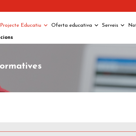
Projecte Educatiu
Oferta educativa
Serveis
Not
pcions
formatives