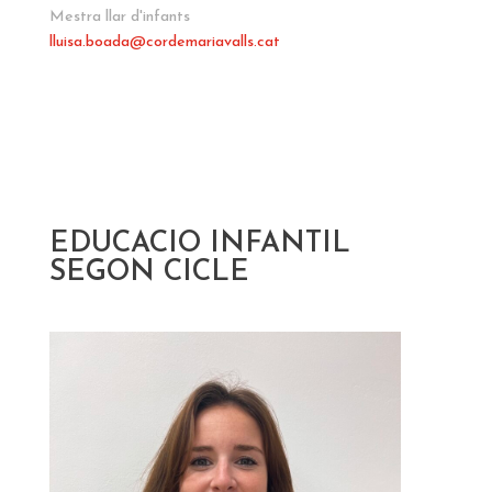
Mestra llar d'infants
lluisa.boada
@cordemariavalls.cat
EDUCACIO INFANTIL
SEGON CICLE