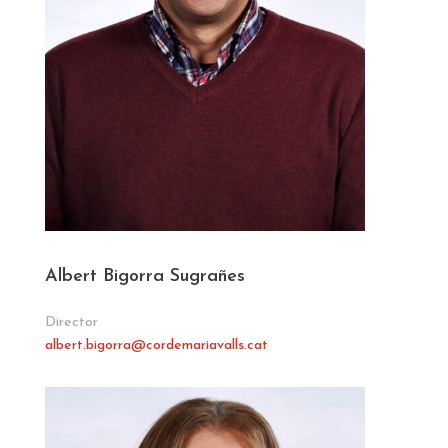
Albert Bigorra Sugrañes
Director
albert.bigorra
@cordemariavalls.cat