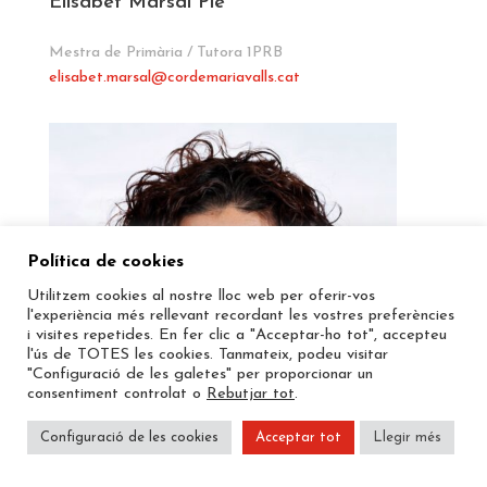
Elisabet Marsal Pié
Mestra de Primària / Tutora 1PRB
elisabet.marsal@cordemariavalls.cat
Política de cookies
Utilitzem cookies al nostre lloc web per oferir-vos
l'experiència més rellevant recordant les vostres preferències
i visites repetides. En fer clic a "Acceptar-ho tot", accepteu
l'ús de TOTES les cookies. Tanmateix, podeu visitar
"Configuració de les galetes" per proporcionar un
consentiment controlat o
Rebutjar tot
.
Configuració de les cookies
Acceptar tot
Llegir més