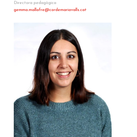
Directora pedagògica
gemma.mallafre
@cordemariavalls.cat