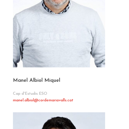
Manel Albiol Miquel
Cap d'Estudis ESO
manel.albiol
@cordemariavalls.cat