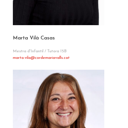
Marta Vilà Casas
Mestra d'Infantil / Tutora I5B
marta.vila
@cordemariavalls.cat