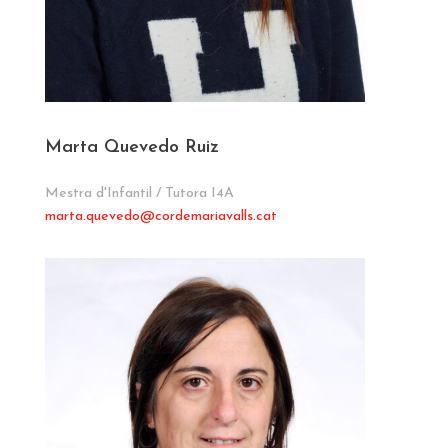
Marta Quevedo Ruiz
Mestra d'Infantil / Tutora I4A
marta.quevedo
@cordemariavalls.cat