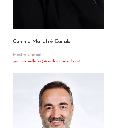
Gemma Mallafré Canals
Mestra d'Infantil
gemma.mallafre
@cordemariavalls.cat