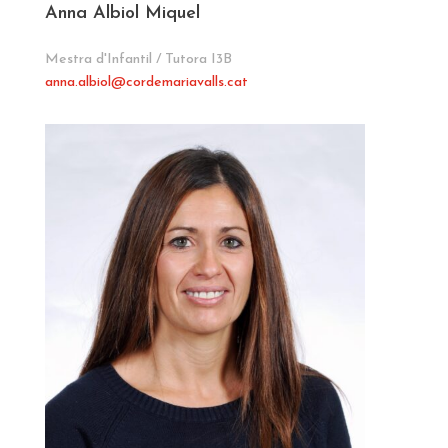
Anna Albiol Miquel
Mestra d'Infantil / Tutora I3B
anna.albiol
@cordemariavalls.cat