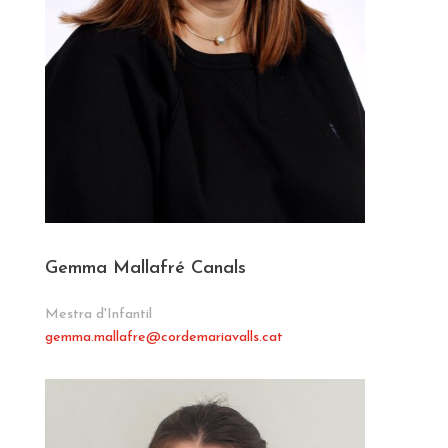
Gemma Mallafré Canals
Mestra d'Infantil
gemma.mallafre
@cordemariavalls.cat