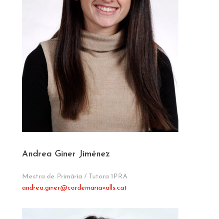
Andrea Giner Jiménez
Mestra de Primària / Tutora 1PRA
andrea.giner
@cordemariavalls.cat