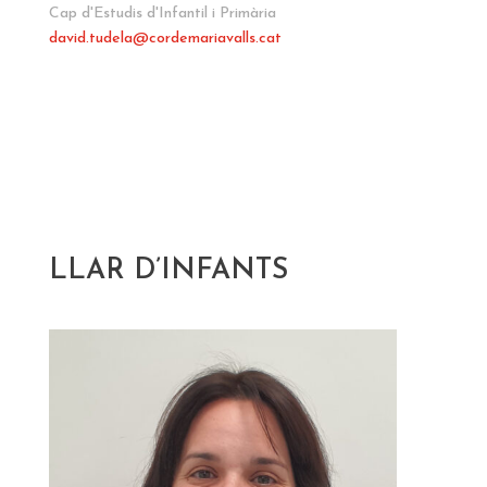
Cap d'Estudis d'Infantil i Primària
david.tudela
@cordemariavalls.cat
LLAR D’INFANTS