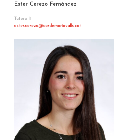
Ester Cerezo Fernàndez
Tutora I1
ester.cerezo
@cordemariavalls.cat