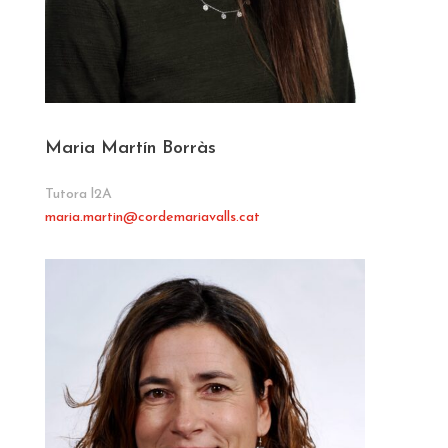
Maria Martín Borràs
Tutora l2A
maria.martin
@cordemariavalls.cat