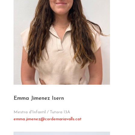
Emma Jimenez Isern
Mestra d'Infantil / Tutora I3A
emma.jimenez
@cordemariavalls.cat