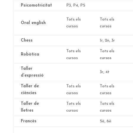
Psicomotricitat
P3, P4, P5
Tots els
Tots els
Oral english
cursos
cursos
Chess
1r, 2n, 3r
Tots els
Tots els
Robòtica
cursos
cursos
Taller
3r, 4t
d’expressió
Taller de
Tots els
Tots els
ciències
cursos
cursos
Taller de
Tots els
Tots els
lletres
cursos
cursos
Francès
5è, 6è