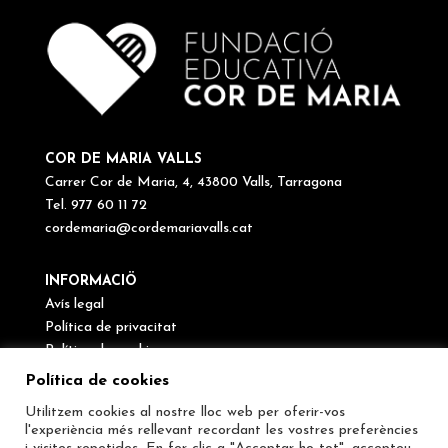
COR DE MARIA VALLS
Carrer Cor de Maria, 4, 43800 Valls, Tarragona
Tel. 977 60 11 72
cordemaria@cordemariavalls.cat
INFORMACIÖ
Avís legal
Política de privacitat
Política de cookies
Canal de denúncies
Política de cookies
Utilitzem cookies al nostre lloc web per oferir-vos
SEGUEIX-NOS
l'experiència més rellevant recordant les vostres preferències