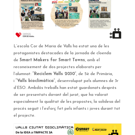
L’escola Cor de Maria de Valls ha estat una de les
protagonistes destacades de la jornada de cloenda
de
Smart Makers for Smart Towns
, amb el
reconeixement de dos projectes elaborats per
l’alumnat:
“Reciclem Valls 2030”
, de 5è de Primària,
i
“Valls bioclimàtica”
, desenvolupat pels alumnes de 3r
d’ESO. Ambdós treballs han estat guardonats després
de ser presentats davant del jurat, que ha valorat
especialment la qualitat de les propostes, la solidesa del
procés seguit i l’esforç fet pels infants i joves durant tot
el projecte.