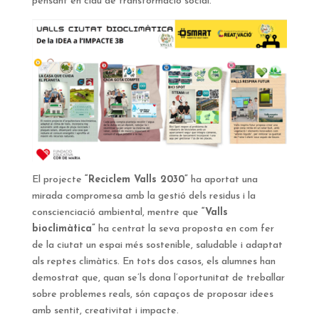
pensant en clau de transformació social.
El projecte
“Reciclem Valls 2030”
ha aportat una
mirada compromesa amb la gestió dels residus i la
conscienciació ambiental, mentre que
“Valls
bioclimàtica”
ha centrat la seva proposta en com fer
de la ciutat un espai més sostenible, saludable i adaptat
als reptes climàtics. En tots dos casos, els alumnes han
demostrat que, quan se’ls dona l’oportunitat de treballar
sobre problemes reals, són capaços de proposar idees
amb sentit, creativitat i impacte.