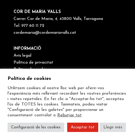
COR DE MARIA VALLS
Carrer Cor de Maria, 4, 43800 Valls, Tarragona
Tel. 977 60 11 72
cordemaria@cordemariavalls.cat
INFORMACIÖ
Avís legal
Política de privacitat
Política de cookies
Canal de denúncies
Política de cookies
Utilitzem cookies al nostre lloc web per oferir-vos
SEGUEIX-NOS
l'experiència més rellevant recordant les vostres preferències
i visites repetides. En fer clic a "Acceptar-ho tot", accepteu
l'ús de TOTES les cookies. Tanmateix, podeu visitar
"Configuració de les galetes" per proporcionar un
consentiment controlat o
Rebutjar tot
.
Configuració de les cookies
Acceptar tot
Llegir més