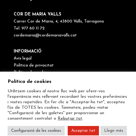
COR DE MARIA VALLS
Carrer Cor de Maria, 4, 43800 Valls, Tarragona
Tel. 977 60 11 72
cordemaria@cordemariavalls.cat
INFORMACIÖ
Avís legal
Política de privacitat
Política de cookies
Canal de denúncies
Política de cookies
Utilitzem cookies al nostre lloc web per oferir-vos
SEGUEIX-NOS
l'experiència més rellevant recordant les vostres preferències
i visites repetides. En fer clic a "Acceptar-ho tot", accepteu
l'ús de TOTES les cookies. Tanmateix, podeu visitar
"Configuració de les galetes" per proporcionar un
consentiment controlat o
Rebutjar tot
.
Configuració de les cookies
Acceptar tot
Llegir més