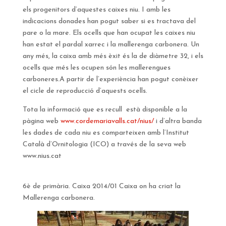
els progenitors d’aquestes caixes niu. I amb les
indicacions donades han pogut saber si es tractava del
pare o la mare. Els ocells que han ocupat les caixes niu
han estat el pardal xarrec i la mallerenga carbonera. Un
any més, la caixa amb més èxit és la de diàmetre 32, i els
ocells que més les ocupen són les mallerengues
carboneres.A partir de l’experiència han pogut conèixer
el cicle de reproducció d’aquests ocells.
Tota la informació que es recull està disponible a la
pàgina web
www.cordemariavalls.cat/nius/
i d’altra banda
les dades de cada niu es comparteixen amb l’Institut
Català d’Ornitologia (ICO) a través de la seva web
www.nius.cat
6è de primària. Caixa 2014/01 Caixa on ha criat la
Mallerenga carbonera.