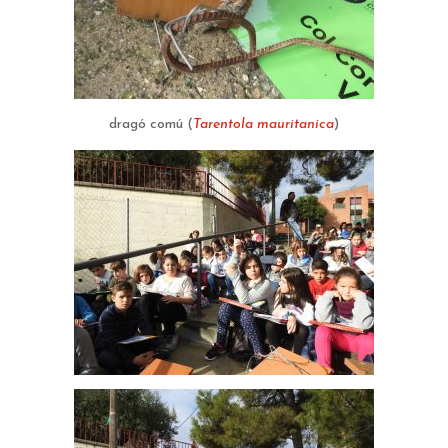
dragó comú (
Tarentola mauritanica
)