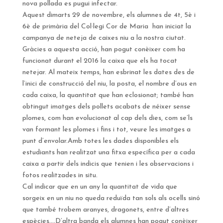
nova pollada es pugui infectar.
Aquest dimarts 29 de novembre, els alumnes de 4t, 5è i
6è de primària del Col·legi Cor de Maria han iniciat la
campanya de neteja de caixes niu a la nostra ciutat.
Gràcies a aquesta acció, han pogut conèixer com ha
funcionat durant el 2016 la caixa que els ha tocat
netejar. Al mateix temps, han esbrinat les dates des de
l’inici de construcció del niu, la posta, el nombre d’ous en
cada caixa, la quantitat que han eclosionat; també han
obtingut imatges dels pollets acabats de néixer sense
plomes, com han evolucionat al cap dels dies, com se’ls
van formant les plomes i fins i tot, veure les imatges a
punt d’envolar.Amb totes les dades disponibles els
estudiants han realitzat una fitxa específica per a cada
caixa a partir dels indicis que tenien i les observacions i
fotos realitzades in situ.
Cal indicar que en un any la quantitat de vida que
sorgeix en un niu no queda reduïda tan sols als ocells sinó
que també trobem aranyes, dragonets, entre d’altres
espècies….D’altra banda els alumnes han pogut conèixer