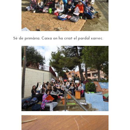
5è de primària. Caixa on ha criat el pardal xarrec.