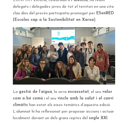
CONFINT estatal, celebrada a
Palència
, ha reunit
delegats i delegades joves de tot el territori en una cita
clau dins del procés participatiu promogut per
ESenRED
(Escoles cap a la Sostenibilitat en Xarxa)
.
La
gestió de l’aigua
, la seva
escassetat
, el seu
valor
com a bé comú
i el seu
vincle amb la salut i el canvi
climàtic
han estat els eixos temàtics d’aquesta edició.
L’alumnat hi ha reflexionat per proposar accions i actuar
localment davant un dels grans reptes del
segle XXI
.