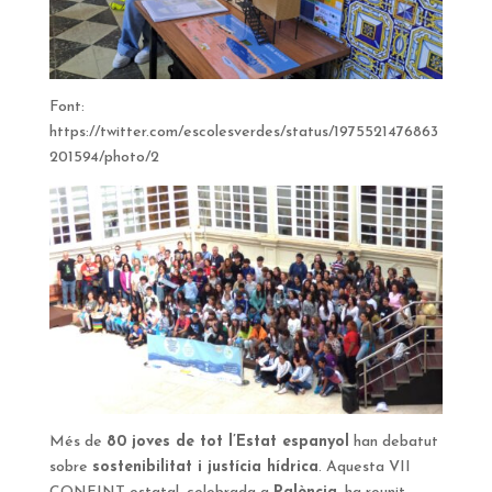
Font:
https://twitter.com/escolesverdes/status/1975521476863
201594/photo/2
Més de
80 joves de tot l’Estat espanyol
han debatut
sobre
sostenibilitat i justícia hídrica
. Aquesta VII