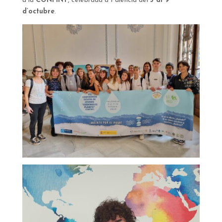
a la
CONFINT
, celebrada a Palència del
5 al 9
d’octubre
.