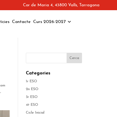
Cor de Maria 4, 43800 Valls, Tarragona
ícies
Contacte
Curs 2026-2027
Categories
1r ESO
 com
2n ESO
,
3r ESO
4t ESO
Cicle Inicial