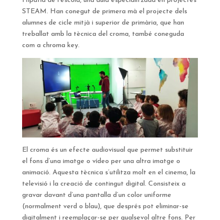
Hipàtia de l’escola, una aula especialitzada en projectes
STEAM. Han conegut de primera mà el projecte dels
alumnes de cicle mitjà i superior de primària, que han
treballat amb la tècnica del croma, també coneguda
com a chroma key.
El croma és un efecte audiovisual que permet substituir
el fons d’una imatge o vídeo per una altra imatge o
animació. Aquesta tècnica s’utilitza molt en el cinema, la
televisió i la creació de contingut digital. Consisteix a
gravar davant d’una pantalla d’un color uniforme
(normalment verd o blau), que després pot eliminar-se
digitalment i reemplaçar-se per qualsevol altre fons. Per