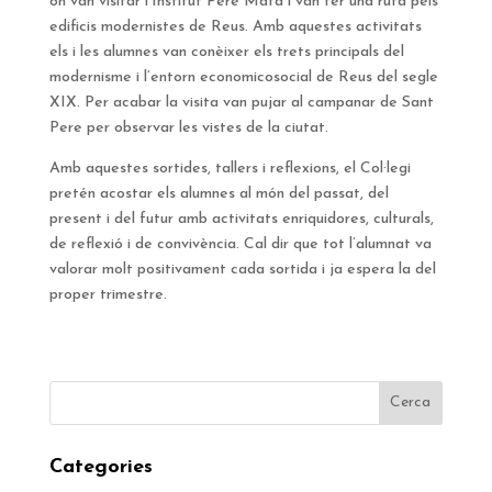
on van visitar l’Institut Pere Mata i van fer una ruta pels
edificis modernistes de Reus. Amb aquestes activitats
els i les alumnes van conèixer els trets principals del
modernisme i l’entorn economicosocial de Reus del segle
XIX. Per acabar la visita van pujar al campanar de Sant
Pere per observar les vistes de la ciutat.
Amb aquestes sortides, tallers i reflexions, el Col·legi
pretén acostar els alumnes al món del passat, del
present i del futur amb activitats enriquidores, culturals,
de reflexió i de convivència. Cal dir que tot l’alumnat va
valorar molt positivament cada sortida i ja espera la del
proper trimestre.
Categories