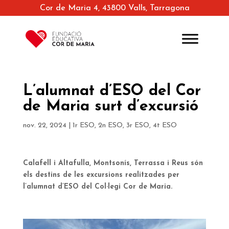
Cor de Maria 4, 43800 Valls, Tarragona
L’alumnat d’ESO del Cor
de Maria surt d’excursió
nov. 22, 2024
|
1r ESO
,
2n ESO
,
3r ESO
,
4t ESO
Calafell i Altafulla, Montsonís, Terrassa i Reus són
els destins de les excursions realitzades per
l’alumnat d’ESO del Col·legi Cor de Maria.