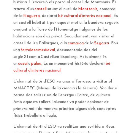
història. L’excursió els portà al castell de Montsonís. Es
tracta d’un
castell
situat al nucli de
Montsonís
, comarca
de la
Noguera
, declarat
bé cultural d’interès nacional
. És
un castell habitat i, per aquest motiu, la bandera segueix
onejant a la Torre de l’Homenatge i algunes de les
habitacions són d’ús privat. Seguidament, van visitar el
castell de les Pallargues, a la
comarca
de la
Segarra
. Fou
una
fortalesa
medieval
, documentada des del
segle XI com a Castellum Espalargi. Actualment és
un
casal
o
palau
. És un monument històric declarat
bé
cultural d’interès nacional
.
L’alumnat de 3r d’ESO va anar a Terrassa a visitar el
MNACTEC (Museu de la ciència i la tècnica). Van dur a
terme dos tallers: un de l’energia i l’altre, de química.
Amb aquests tallers l’alumnat va poder conèixer de
primera mà i de manera pràctica alguns dels conceptes
físics treballats a l’aula.
L’alumnat de 4t d’ESO va realitzar una sortida a Reus