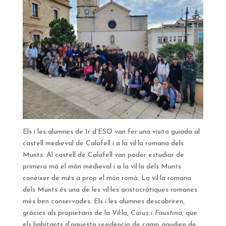
Els i les alumnes de 1r d’ESO van fer una visita guiada al
castell medieval de Calafell i a la vil·la romana dels
Munts. Al castell de Calafell van poder estudiar de
primera mà el món medieval i a la vil·la dels Munts
conèixer de més a prop el món romà. La vil·la romana
dels Munts és una de les vil·les aristocràtiques romanes
més ben conservades. Els i les alumnes descobriren,
gràcies als propietaris de la Vil·la,
Caius i Faustina
, que
els habitants d’aquesta residència de camp gaudien de