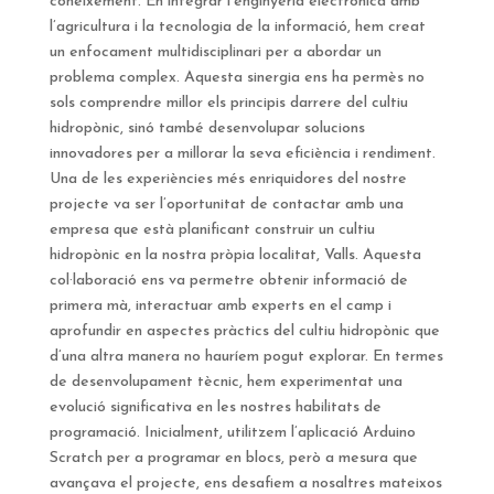
coneixement. En integrar l’enginyeria electrònica amb
l’agricultura i la tecnologia de la informació, hem creat
un enfocament multidisciplinari per a abordar un
problema complex. Aquesta sinergia ens ha permès no
sols comprendre millor els principis darrere del cultiu
hidropònic, sinó també desenvolupar solucions
innovadores per a millorar la seva eficiència i rendiment.
Una de les experiències més enriquidores del nostre
projecte va ser l’oportunitat de contactar amb una
empresa que està planificant construir un cultiu
hidropònic en la nostra pròpia localitat, Valls. Aquesta
col·laboració ens va permetre obtenir informació de
primera mà, interactuar amb experts en el camp i
aprofundir en aspectes pràctics del cultiu hidropònic que
d’una altra manera no hauríem pogut explorar. En termes
de desenvolupament tècnic, hem experimentat una
evolució significativa en les nostres habilitats de
programació. Inicialment, utilitzem l’aplicació Arduino
Scratch per a programar en blocs, però a mesura que
avançava el projecte, ens desafiem a nosaltres mateixos