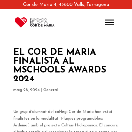
Cor de Maria 4, 43800 Valls, Tarragona
EL COR DE MARIA
FINALISTA AL
MSCHOOLS AWARDS
2024
maig 28, 2024
|
General
Un grup d’alumnat del col·legi Cor de Maria han estat
finalistes en la modalitat “Plaques programables:
Arduino”, amb el projecte Cultius Hidropònics. El concurs,