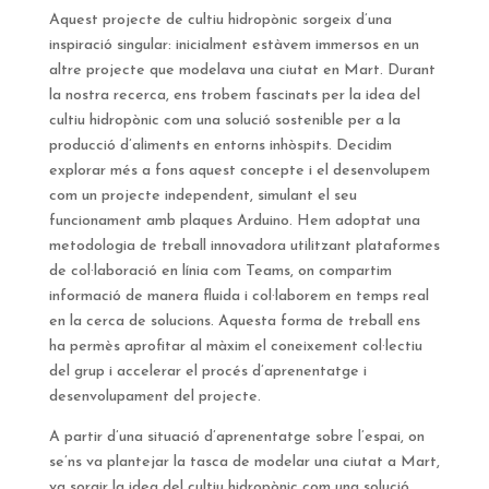
Aquest projecte de cultiu hidropònic sorgeix d’una
inspiració singular: inicialment estàvem immersos en un
altre projecte que modelava una ciutat en Mart. Durant
la nostra recerca, ens trobem fascinats per la idea del
cultiu hidropònic com una solució sostenible per a la
producció d’aliments en entorns inhòspits. Decidim
explorar més a fons aquest concepte i el desenvolupem
com un projecte independent, simulant el seu
funcionament amb plaques Arduino. Hem adoptat una
metodologia de treball innovadora utilitzant plataformes
de col·laboració en línia com Teams, on compartim
informació de manera fluida i col·laborem en temps real
en la cerca de solucions. Aquesta forma de treball ens
ha permès aprofitar al màxim el coneixement col·lectiu
del grup i accelerar el procés d’aprenentatge i
desenvolupament del projecte.
A partir d’una situació d’aprenentatge sobre l’espai, on
se’ns va plantejar la tasca de modelar una ciutat a Mart,
va sorgir la idea del cultiu hidropònic com una solució