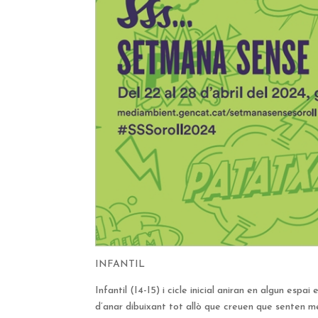
INFANTIL
Infantil (I4-I5) i cicle inicial aniran en algun espa
d’anar dibuixant tot allò que creuen que senten me