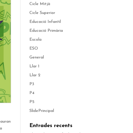
Cicle Mitjà
Cicle Superior
Educació Infantil
Educació Primària
Escola
ESO
General
Llar 1
Llar 2
P3
P4
P5
SlidePrincipal
 hauran
Entrades recents
na