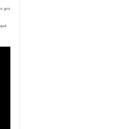
l
o gris
 què