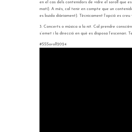
en el cas dels contenidors de vidre el soroll que es
matí). A més, cal tenir en compte que un contenid
es buida diàriament). Tècnicament l’opció es creu v
3. Concerts o música a la nit. Cal prendre consciè
s’emet i la direcció en què es disposa l’escenari.
#SSSoroll2024