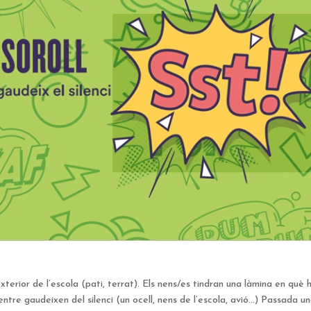
i exterior de l’escola (pati, terrat). Els nens/es tindran una làmina en què
ntre gaudeixen del silenci (un ocell, nens de l’escola, avió…) Passada u