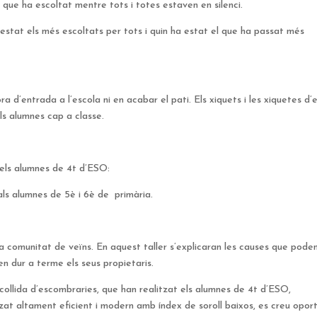
 que ha escoltat mentre tots i totes estaven en silenci.
estat els més escoltats per tots i quin ha estat el que ha passat més
 d’entrada a l’escola ni en acabar el pati. Els xiquets i les xiquetes d’
ls alumnes cap a classe.
dels alumnes de 4t d’ESO:
als alumnes de 5è i 6è de primària.
a comunitat de veïns. En aquest taller s’explicaran les causes que pode
en dur a terme els seus propietaris.
ecollida d’escombraries, que han realitzat els alumnes de 4t d’ESO,
itzat altament eficient i modern amb índex de soroll baixos, es creu opor