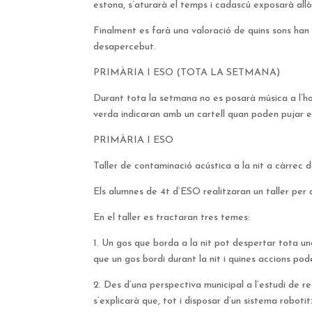
estona, s’aturarà el temps i cadascú exposarà allò
Finalment es farà una valoració de quins sons han 
desapercebut.
PRIMÀRIA I ESO (TOTA LA SETMANA)
Durant tota la setmana no es posarà música a l’hora
verda indicaran amb un cartell quan poden pujar e
PRIMÀRIA I ESO
Taller de contaminació acústica a la nit a càrrec 
Els alumnes de 4t d’ESO realitzaran un taller per 
En el taller es tractaran tres temes:
1. Un gos que borda a la nit pot despertar tota un
que un gos bordi durant la nit i quines accions pod
2. Des d’una perspectiva municipal a l’estudi de r
s’explicarà que, tot i disposar d’un sistema robot