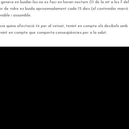
 genera en buidar-los no es faci en horari nocturn (11 de la nit a les 7 de
or de vidre es buida aproximadament cada 15 dies (el contenidor marró 
iable i assumible.
ncia quina afectació té per al veïnat, tenint en compte els decibels amb
 Tenint en compte que comporta conseqüències per a la salut.