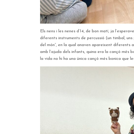
Els nens i les nenes d’I4, de bon matí, ja l’esper
diferents instruments de percussió (un timbal, uns
del món”, en la qual anaven apareixent diferents an
amb l’ajuda dels infants, quina era la cançó més 
la vida no hi ha una única cançó més bonica que les