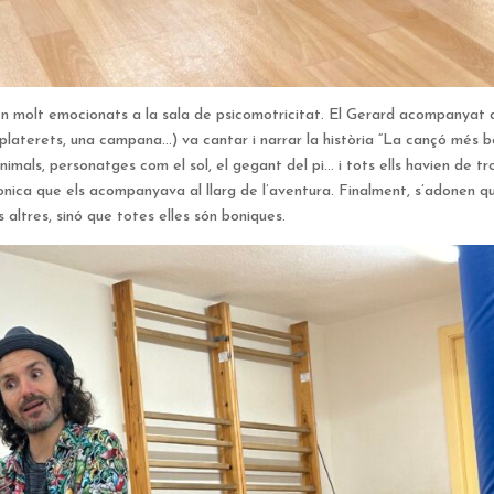
aven molt emocionats a la sala de psicomotricitat. El Gerard acompanyat 
 platerets, una campana…) va cantar i narrar la història “La cançó més 
imals, personatges com el sol, el gegant del pi… i tots ells havien de tr
bonica que els acompanyava al llarg de l’aventura. Finalment, s’adonen q
 altres, sinó que totes elles són boniques.