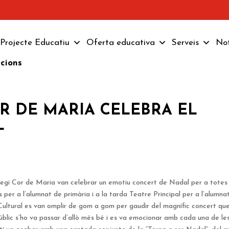
Projecte Educatiu
Oferta educativa
Serveis
Not
pcions
R DE MARIA CELEBRA EL
L
l·legi Cor de Maria van celebrar un emotiu concert de Nadal per a totes 
s per a l’alumnat de primària i a la tarda Teatre Principal per a l’alumna
e Cultural es van omplir de gom a gom per gaudir del magnífic concert que
úblic s’ho va passar d’allò més bé i es va emocionar amb cada una de le