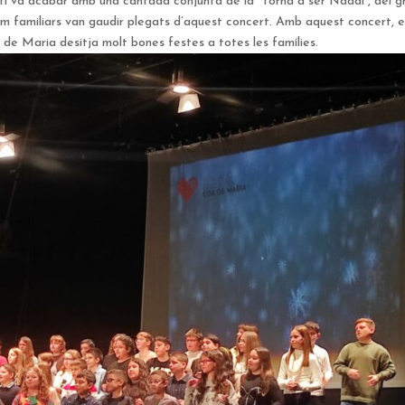
matí va acabar amb una cantada conjunta de la “Torna a ser Nadal”, del g
 familiars van gaudir plegats d’aquest concert. Amb aquest concert, e
r de Maria desitja molt bones festes a totes les famílies.