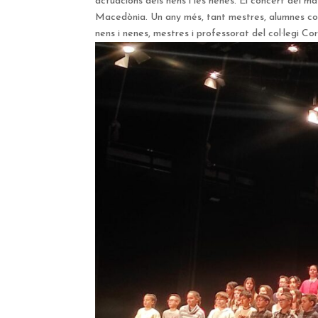
actuacions dels nens i les nenes. El concert del 
Macedònia. Un any més, tant mestres, alumnes com
nens i nenes, mestres i professorat del col·legi Co