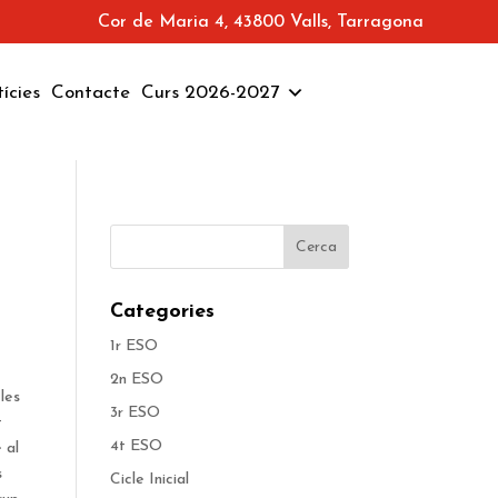
Cor de Maria 4, 43800 Valls, Tarragona
ícies
Contacte
Curs 2026-2027
Categories
1r ESO
2n ESO
les
3r ESO
t
4t ESO
 al
s
Cicle Inicial