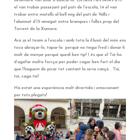
desembre van anar a buscar-lo. Els nens i les nenes d’I3
el van trobar passejant pel pati de l’escola, I4 el van
trobar entre matolls al bell mig del pati de Valls i
l’alumnat d’I5 amagat entre branques i fulles prop del
Torrent de la Xamora.
Ara ja el tenim a l’escola i amb tota la il·lusió del món ens
toca abraçar-lo, tapar-lo perquè no tingui fred i donar-li
molt de menjar perquè quedi ben tip! I és que el Tió ha
d’agafar molta forcça per poder cagar ben fort el dia
que l’haguem de picar tot cantant la seva cançó… Tió,
tió, caga tió!
Ha estat una experiència molt divertida i emocionant
per tots plegats!