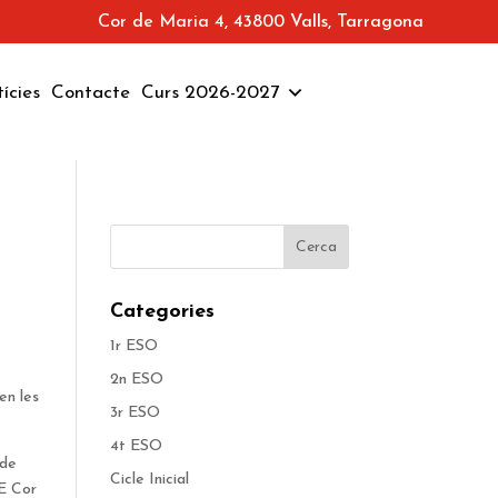
Cor de Maria 4, 43800 Valls, Tarragona
ícies
Contacte
Curs 2026-2027
Categories
1r ESO
2n ESO
en les
3r ESO
4t ESO
 de
Cicle Inicial
FE Cor