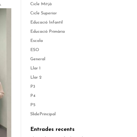
Cicle Mitjà
la.
Cicle Superior
Educació Infantil
Educació Primària
Escola
ESO
General
Llar 1
Llar 2
P3
P4
P5
SlidePrincipal
Entrades recents