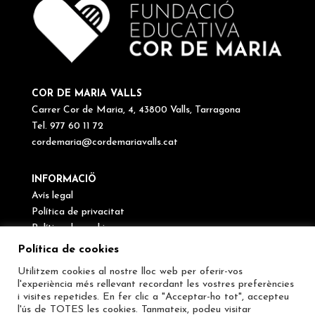
COR DE MARIA VALLS
Carrer Cor de Maria, 4, 43800 Valls, Tarragona
Tel. 977 60 11 72
cordemaria@cordemariavalls.cat
INFORMACIÖ
Avís legal
Política de privacitat
Política de cookies
Canal de denúncies
Política de cookies
Utilitzem cookies al nostre lloc web per oferir-vos
SEGUEIX-NOS
l'experiència més rellevant recordant les vostres preferències
i visites repetides. En fer clic a "Acceptar-ho tot", accepteu
l'ús de TOTES les cookies. Tanmateix, podeu visitar