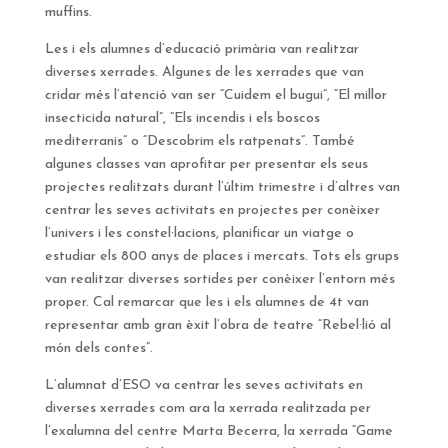
muffins.
Les i els alumnes d’educació primària van realitzar
diverses xerrades. Algunes de les xerrades que van
cridar més l’atenció van ser “Cuidem el bugui”, “El millor
insecticida natural”, “Els incendis i els boscos
mediterranis” o “Descobrim els ratpenats”. També
algunes classes van aprofitar per presentar els seus
projectes realitzats durant l’últim trimestre i d’altres van
centrar les seves activitats en projectes per conèixer
l’univers i les constel·lacions, planificar un viatge o
estudiar els 800 anys de places i mercats. Tots els grups
van realitzar diverses sortides per conèixer l’entorn més
proper. Cal remarcar que les i els alumnes de 4t van
representar amb gran èxit l’obra de teatre “Rebel·lió al
món dels contes”.
L’alumnat d’ESO va centrar les seves activitats en
diverses xerrades com ara la xerrada realitzada per
l’exalumna del centre Marta Becerra, la xerrada “Game