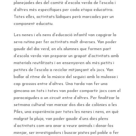
planejades des del comitè d’escola verda de l’escola i
d’altres més específiques per cada etapa educativa.
Totes elles, activitats lúdiques però marcades per un
component educatiu.
Les nenes i els nens d’educació infantil van capgirar la
seva rutina per fer activitats molt diverses. Van poder
gaudir del dia verd, on els alumnes que formen part
d’escola verda van preparar un grapat d’activitats amb
materials reutilitzats i on ensenyaven als més petits i
petites de l’escola a reciclar mitjançant els jocs. Van
ballar al ritme de la música del seguici amb la mulassa i
cap grossos entre d’altres. Una tarda van fer una
gimcana on tots i totes van poder compartir jocs com el
paracaigudes o un circuit entre d’altres. Per finalitzar la
setmana cultural van marxar dos dies de colònies a les
Piles, una experiència per totes les nenes i nens, en què
malgrat la pluja, van poder gaudir d’uns dies plens
d’activitats com ara anar a veure animals i donar-los
menjar, ser investigadors i buscar pistes pel poble o fer