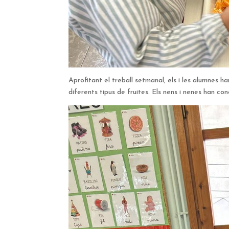
Aprofitant el treball setmanal, els i les alumnes ha
diferents tipus de fruites. Els nens i nenes han co