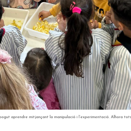
 pogut aprendre mitjançant la manipulació i l’experimentació. Alhora tots