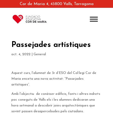
Cor de Maria 4, 43800 Valls, Tarragona
Passejades artístiques
oct. 4, 2022
|
General
Aquest curs, l’alumnat de 3r d’ESO del Col·legi Cor de
Maria enceta una nova activitat: “Passejades
artístiques”.
Amb l’objectiu de conèixer edificis, fonts i altres indrets
poc coneguts de Valls els i les alumnes dedicaran una
hora setmanal a descobrir joies arquitectòniques que
sovint passen desapercebudes pels ciutadans.