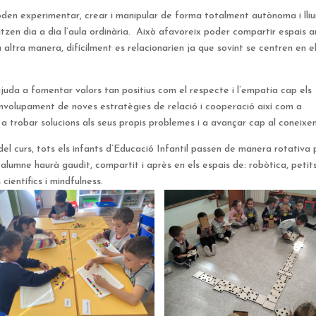
i poden experimentar, crear i manipular de forma totalment autònoma i lli
ilitzen dia a dia l’aula ordinària. Això afavoreix poder compartir espais 
 altra manera, difícilment es relacionarien ja que sovint se centren en e
ajuda a fomentar valors tan positius com el respecte i l’empatia cap els
senvolupament de noves estratègies de relació i cooperació així com a
a trobar solucions als seus propis problemes i a avançar cap al coneixe
del curs, tots els infants d’Educació Infantil passen de manera rotativa 
da alumne haurà gaudit, compartit i après en els espais de: robòtica, petit
 científics i mindfulness.