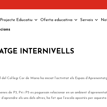
Projecte Educatiu
Oferta educativa
Serveis
Not
pcions
ATGE INTERNIVELLS
 del Col·legi Cor de Maria ha iniciat l’activitat els Espais d’Aprenentat
s nenes de P3, P4 i P5 es poguessin relacionar en un ambient d’aprenenta
t d’aprendre els uns dels altres, ha fet que l’escola apostés per aquest