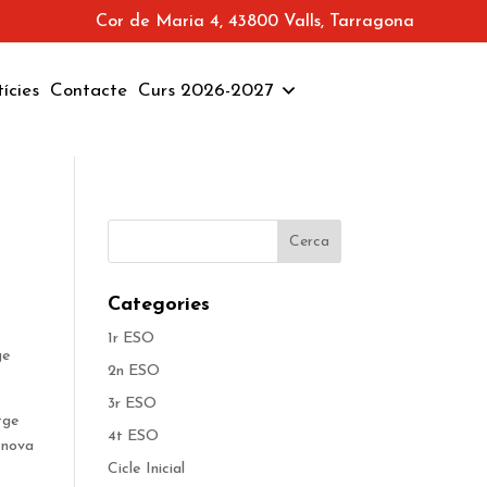
Cor de Maria 4, 43800 Valls, Tarragona
ícies
Contacte
Curs 2026-2027
Categories
1r ESO
ge
2n ESO
3r ESO
tge
4t ESO
a nova
Cicle Inicial