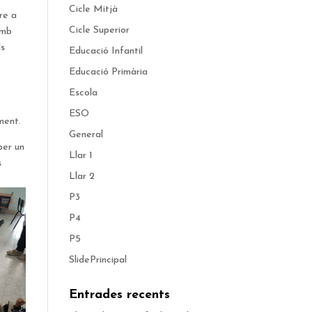
Cicle Mitjà
ure a
Cicle Superior
amb
ls
Educació Infantil
Educació Primària
Escola
ESO
ment.
General
per un
Llar 1
s
Llar 2
P3
P4
P5
SlidePrincipal
Entrades recents