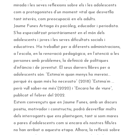
mirada i les seves reflexions sobre els i les adolescents
com a protagonistes d’un moment vital que desvetlla
tant interès, com preocupació en els adults.
Jaume Funes Artiaga és psicòleg, educador i periodista.
S’ha especialitzat prioritàriament en el món dels
adolescents i joves i les seves dificultats socials i
educatives. Ha treballat per a diferents administracions,
a l’escola, en la renovació pedagògica, en l’atenció a les
persones amb problemes, la definició de polítiques
d’infància i de joventut. El seus darrers llibres per a
adolescents són: “Estima’m quan menys ho mereixi…
perquè és quan més ho necessito” (2018) “Estima’m …
però vull saber-ne més”(2020) i “Encara he de viure”,
publicat el febrer del 2022.
Estem convençuts que en Jaume Funes, amb un discurs
positiu, motivador i constructiu, podrà desvetllar molts
dels interrogants que ens plantegem, tant si som mares
o pares d’adolescents com si encara els nostres fills/es
no han arribat a aquesta etapa. Alhora, la reflexió sobre