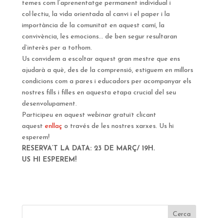
temes com l’aprenentatge permanent individual i
col·lectiu, la vida orientada al canvi i el paper i la
importància de la comunitat en aquest camí, la
convivència, les emocions… de ben segur resultaran
d’interès per a tothom.
Us convidem a escoltar aquest gran mestre que ens
ajudarà a què, des de la comprensió, estiguem en millors
condicions com a pares i educadors per acompanyar els
nostres fills i filles en aquesta etapa crucial del seu
desenvolupament.
Participeu en aquest
webinar
gratuït clicant
aquest
enllaç
o través de les nostres xarxes. Us hi
esperem!
RESERVA’T LA DATA: 23 DE MARÇ/ 19H.
US HI ESPEREM!