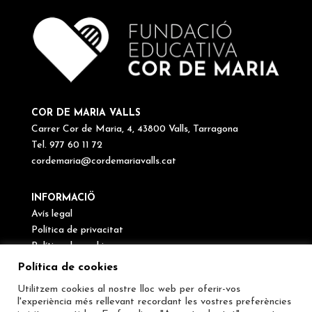
COR DE MARIA VALLS
Carrer Cor de Maria, 4, 43800 Valls, Tarragona
Tel. 977 60 11 72
cordemaria@cordemariavalls.cat
INFORMACIÖ
Avís legal
Política de privacitat
Política de cookies
Canal de denúncies
Política de cookies
Utilitzem cookies al nostre lloc web per oferir-vos
SEGUEIX-NOS
l'experiència més rellevant recordant les vostres preferències