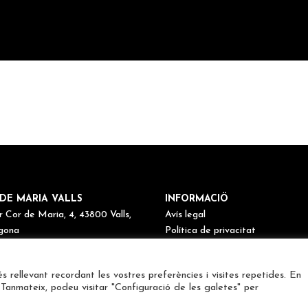
DE MARIA VALLS
INFORMACIÖ
r Cor de Maria, 4, 43800 Valls,
Avís legal
gona
Política de privacitat
77 60 11 72
Política de cookies
maria@cordemariavalls.cat
Canal de denúncies
és rellevant recordant les vostres preferències i visites repetides. En
 Tanmateix, podeu visitar "Configuració de les galetes" per