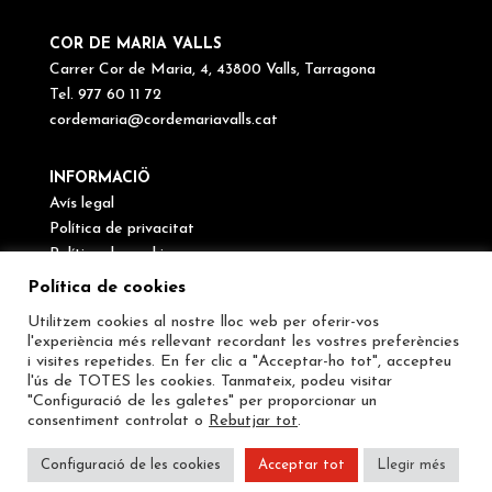
COR DE MARIA VALLS
Carrer Cor de Maria, 4, 43800 Valls, Tarragona
Tel. 977 60 11 72
cordemaria@cordemariavalls.cat
INFORMACIÖ
Avís legal
Política de privacitat
Política de cookies
Canal de denúncies
Política de cookies
Utilitzem cookies al nostre lloc web per oferir-vos
SEGUEIX-NOS
l'experiència més rellevant recordant les vostres preferències
i visites repetides. En fer clic a "Acceptar-ho tot", accepteu
l'ús de TOTES les cookies. Tanmateix, podeu visitar
"Configuració de les galetes" per proporcionar un
consentiment controlat o
Rebutjar tot
.
Configuració de les cookies
Acceptar tot
Llegir més