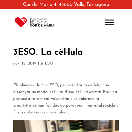
Cor de Maria 4, 43800 Valls, Tarragona
3ESO. La cèl·lula
nov. 12, 2019
|
3r ESO
Els alumnes de 3r d’ESO, per estudiar la cèl·lula, han
dissenyat un model cel·lular d’una cèl·lula animal. Era una
proposta totalment voluntària, i es valorava la
creativitat: s’han fet des de porexpan i material reciclat,
fins a gelatina o slime ecològic.