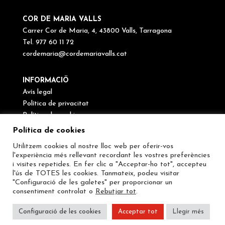
COR DE MARIA VALLS
Carrer Cor de Maria, 4, 43800 Valls, Tarragona
Tel. 977 60 11 72
cordemaria@cordemariavalls.cat
INFORMACIÖ
Avís legal
Política de privacitat
Política de cookies
Canal de denúncies
Política de cookies
Utilitzem cookies al nostre lloc web per oferir-vos
SEGUEIX-NOS
l'experiència més rellevant recordant les vostres preferències
i visites repetides. En fer clic a "Acceptar-ho tot", accepteu
l'ús de TOTES les cookies. Tanmateix, podeu visitar
"Configuració de les galetes" per proporcionar un
consentiment controlat o
Rebutjar tot
.
Configuració de les cookies
Acceptar tot
Llegir més