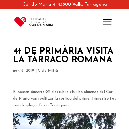
Cor de Maria 4, 43800 Valls, Tarragona
4t DE PRIMÀRIA VISITA
LA TÀRRACO ROMANA
nov. 6, 2019
|
Cicle Mitjà
El passat dimarts 29 d’octubre els i les alumnes del Cor
de Maria van realitzar la sortida del primer trimestre i es
van desplaçar fins a Tarragona.