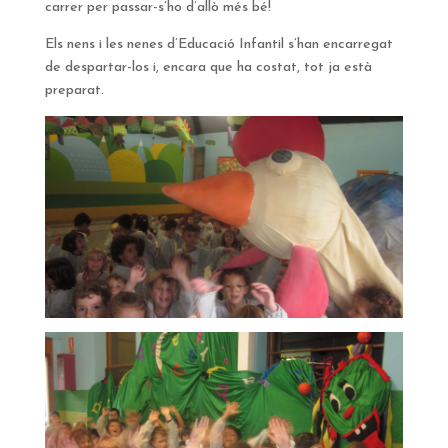
carrer per passar-s’ho d’allò més bé!
Els nens i les nenes d’Educació Infantil s’han encarregat
de despartar-los i, encara que ha costat, tot ja està
preparat.