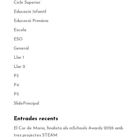
Cicle Superior
Educació Infantil
Educació Primària
Escola
ESO
General
Llar 1
Llar 2
P3
P4
P5
SlidePrincipal
Entrades recents
El Cor de Maria, finalista als mSchools Awards 2026 amb
tres projectes STEAM