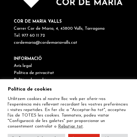
COR DE MARIA VALLS
Carrer Cor de Maria, 4, 43800 Valls, Tarragona
Tel. 977 60 11 72
cordemaria@cordemariavalls.cat
INFORMACIÖ
Avís legal
Política de privacitat
Política de cookies
Canal de denúncies
Política de cookies
Utilitzem cookies al nostre lloc web per oferir-vos
SEGUEIX-NOS
l'experiència més rellevant recordant les vostres preferències
i visites repetides. En fer clic a "Acceptar-ho tot", accepteu
l'ús de TOTES les cookies. Tanmateix, podeu visitar
"Configuració de les galetes" per proporcionar un
consentiment controlat o
Rebutjar tot
.