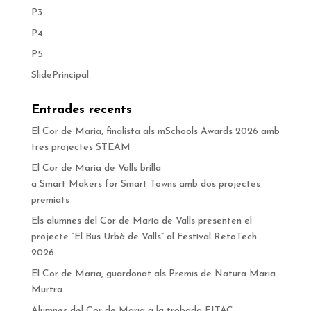
P3
P4
P5
SlidePrincipal
Entrades recents
El Cor de Maria, finalista als mSchools Awards 2026 amb
tres projectes STEAM
El Cor de Maria de Valls brilla
a Smart Makers for Smart Towns amb dos projectes
premiats
Els alumnes del Cor de Maria de Valls presenten el
projecte “El Bus Urbà de Valls” al Festival RetoTech
2026
El Cor de Maria, guardonat als Premis de Natura Maria
Murtra
Alumnes del Cor de Maria a la trobada FITAC