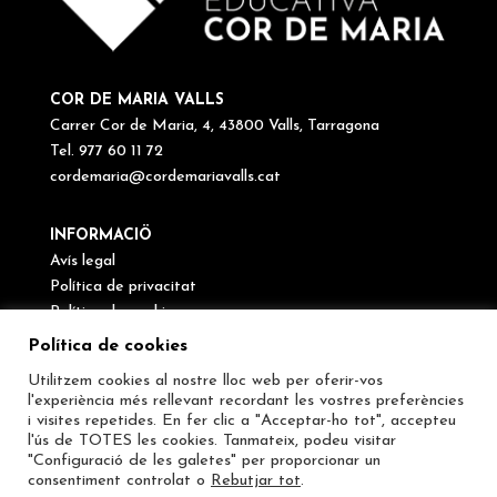
COR DE MARIA VALLS
Carrer Cor de Maria, 4, 43800 Valls, Tarragona
Tel. 977 60 11 72
cordemaria@cordemariavalls.cat
INFORMACIÖ
Avís legal
Política de privacitat
Política de cookies
Canal de denúncies
Política de cookies
Utilitzem cookies al nostre lloc web per oferir-vos
SEGUEIX-NOS
l'experiència més rellevant recordant les vostres preferències
i visites repetides. En fer clic a "Acceptar-ho tot", accepteu
l'ús de TOTES les cookies. Tanmateix, podeu visitar
"Configuració de les galetes" per proporcionar un
consentiment controlat o
Rebutjar tot
.