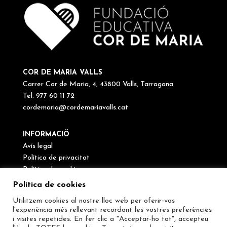
COR DE MARIA VALLS
Carrer Cor de Maria, 4, 43800 Valls, Tarragona
Tel. 977 60 11 72
cordemaria@cordemariavalls.cat
INFORMACIÖ
Avís legal
Política de privacitat
Política de cookies
Canal de denúncies
Política de cookies
Utilitzem cookies al nostre lloc web per oferir-vos
SEGUEIX-NOS
l'experiència més rellevant recordant les vostres preferències
i visites repetides. En fer clic a "Acceptar-ho tot", accepteu