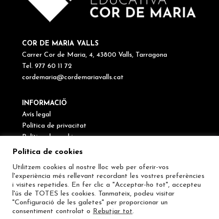
COR DE MARIA VALLS
Carrer Cor de Maria, 4, 43800 Valls, Tarragona
Tel. 977 60 11 72
cordemaria@cordemariavalls.cat
INFORMACIÖ
Avís legal
Política de privacitat
Política de cookies
Canal de denúncies
Política de cookies
Utilitzem cookies al nostre lloc web per oferir-vos
SEGUEIX-NOS
l'experiència més rellevant recordant les vostres preferències
i visites repetides. En fer clic a "Acceptar-ho tot", accepteu
l'ús de TOTES les cookies. Tanmateix, podeu visitar
"Configuració de les galetes" per proporcionar un
consentiment controlat o
Rebutjar tot
.