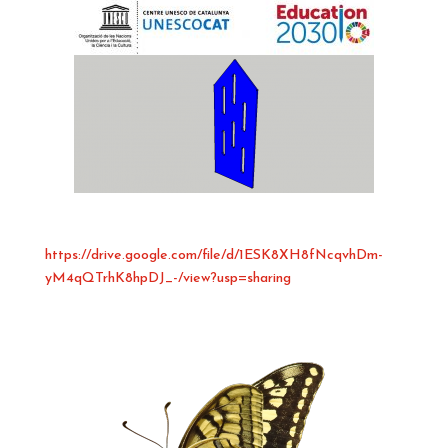
https://drive.google.com/file/d/1ESK8XH8fNcqvhDm-
yM4qQTrhK8hpDJ_-/view?usp=sharing