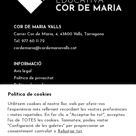
COR DE MARIA VALLS
Carrer Cor de Maria, 4, 43800 Valls, Tarragona
Tel. 977 60 11 72
cordemaria@cordemariavalls.cat
INFORMACIÖ
Avís legal
Política de privacitat
Política de cookies
Canal de denúncies
Política de cookies
Utilitzem cookies al nostre lloc web per oferir-vos
SEGUEIX-NOS
l'experiència més rellevant recordant les vostres preferències
i visites repetides. En fer clic a "Acceptar-ho tot", accepteu
l'ús de TOTES les cookies. Tanmateix, podeu visitar
"Configuració de les galetes" per proporcionar un
consentiment controlat o
Rebutjar tot
.