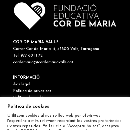
COR DE MARIA VALLS
Carrer Cor de Maria, 4, 43800 Valls, Tarragona
Tel. 977 60 11 72
cordemaria@cordemariavalls.cat
INFORMACIÖ
Avís legal
Política de privacitat
Política de cookies
Canal de denúncies
Política de cookies
Utilitzem cookies al nostre lloc web per oferir-vos
SEGUEIX-NOS
l'experiència més rellevant recordant les vostres preferències
i visites repetides. En fer clic a "Acceptar-ho tot", accepteu