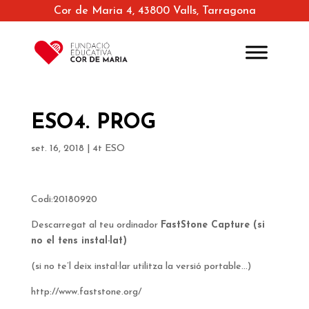
Cor de Maria 4, 43800 Valls, Tarragona
ESO4. PROG
set. 16, 2018
|
4t ESO
Codi:20180920
Descarregat al teu ordinador
FastStone Capture (si
no el tens instal·lat)
(si no te’l deix instal·lar utilitza la versió portable…)
http://www.faststone.org/