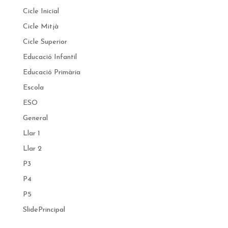
Cicle Inicial
Cicle Mitjà
Cicle Superior
Educació Infantil
Educació Primària
Escola
ESO
General
Llar 1
Llar 2
P3
P4
P5
SlidePrincipal