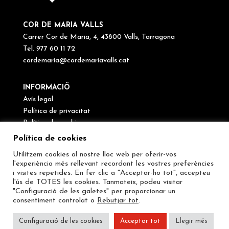
COR DE MARIA VALLS
Carrer Cor de Maria, 4, 43800 Valls, Tarragona
Tel. 977 60 11 72
cordemaria@cordemariavalls.cat
INFORMACIÖ
Avís legal
Política de privacitat
Política de cookies
Canal de denúncies
Política de cookies
Utilitzem cookies al nostre lloc web per oferir-vos
SEGUEIX-NOS
l'experiència més rellevant recordant les vostres preferències
i visites repetides. En fer clic a "Acceptar-ho tot", accepteu
l'ús de TOTES les cookies. Tanmateix, podeu visitar
"Configuració de les galetes" per proporcionar un
consentiment controlat o
Rebutjar tot
.
Configuració de les cookies
Acceptar tot
Llegir més