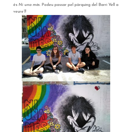
és
Ni una més.
Podeu passar pel pàrquing del Barri Vell a
veure’l!