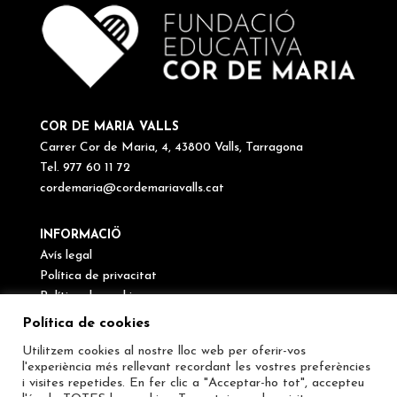
COR DE MARIA VALLS
Carrer Cor de Maria, 4, 43800 Valls, Tarragona
Tel. 977 60 11 72
cordemaria@cordemariavalls.cat
INFORMACIÖ
Avís legal
Política de privacitat
Política de cookies
Canal de denúncies
Política de cookies
Utilitzem cookies al nostre lloc web per oferir-vos
SEGUEIX-NOS
l'experiència més rellevant recordant les vostres preferències
i visites repetides. En fer clic a "Acceptar-ho tot", accepteu