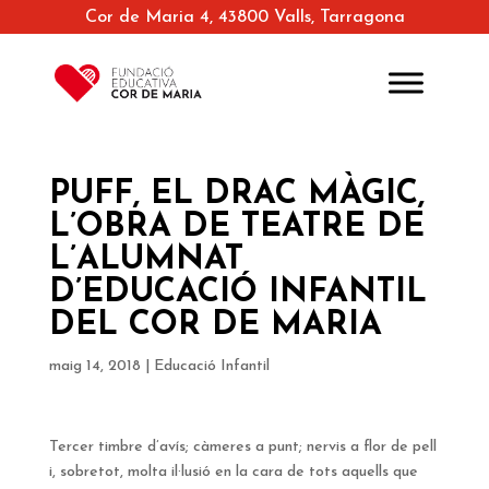
Cor de Maria 4, 43800 Valls, Tarragona
PUFF, EL DRAC MÀGIC,
L’OBRA DE TEATRE DE
L’ALUMNAT
D’EDUCACIÓ INFANTIL
DEL COR DE MARIA
maig 14, 2018
|
Educació Infantil
Tercer timbre d’avís; càmeres a punt; nervis a flor de pell
i, sobretot, molta il·lusió en la cara de tots aquells que