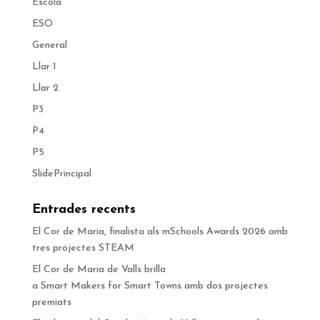
Escola
ESO
General
Llar 1
Llar 2
P3
P4
P5
SlidePrincipal
Entrades recents
El Cor de Maria, finalista als mSchools Awards 2026 amb
tres projectes STEAM
El Cor de Maria de Valls brilla
a Smart Makers for Smart Towns amb dos projectes
premiats