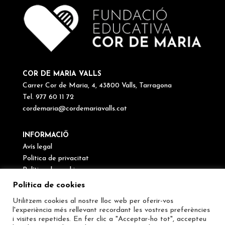
COR DE MARIA VALLS
Carrer Cor de Maria, 4, 43800 Valls, Tarragona
Tel. 977 60 11 72
cordemaria@cordemariavalls.cat
INFORMACIÖ
Avís legal
Política de privacitat
Política de cookies
Canal de denúncies
Política de cookies
Utilitzem cookies al nostre lloc web per oferir-vos
SEGUEIX-NOS
l'experiència més rellevant recordant les vostres preferències
i visites repetides. En fer clic a "Acceptar-ho tot", accepteu