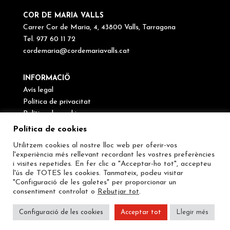
COR DE MARIA VALLS
Carrer Cor de Maria, 4, 43800 Valls, Tarragona
Tel. 977 60 11 72
cordemaria@cordemariavalls.cat
INFORMACIÖ
Avís legal
Política de privacitat
Política de cookies
Canal de denúncies
Política de cookies
Utilitzem cookies al nostre lloc web per oferir-vos
SEGUEIX-NOS
l'experiència més rellevant recordant les vostres preferències
i visites repetides. En fer clic a "Acceptar-ho tot", accepteu
l'ús de TOTES les cookies. Tanmateix, podeu visitar
"Configuració de les galetes" per proporcionar un
consentiment controlat o
Rebutjar tot
.
Configuració de les cookies
Acceptar tot
Llegir més