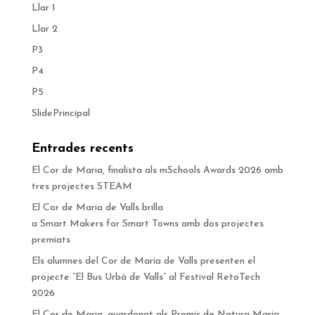
Llar 1
Llar 2
P3
P4
P5
SlidePrincipal
Entrades recents
El Cor de Maria, finalista als mSchools Awards 2026 amb
tres projectes STEAM
El Cor de Maria de Valls brilla
a Smart Makers for Smart Towns amb dos projectes
premiats
Els alumnes del Cor de Maria de Valls presenten el
projecte “El Bus Urbà de Valls” al Festival RetoTech
2026
El Cor de Maria, guardonat als Premis de Natura Maria