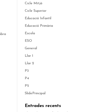
Cicle Mitjà
Cicle Superior
Educació Infantil
Educació Primària
Escola
mbra
ESO
General
Llar 1
Llar 2
P3
P4
P5
SlidePrincipal
Entrades recents