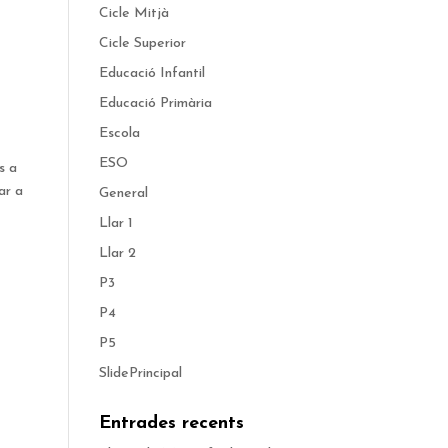
Cicle Mitjà
Cicle Superior
Educació Infantil
Educació Primària
Escola
ESO
s a
ar a
General
Llar 1
Llar 2
P3
P4
P5
SlidePrincipal
Entrades recents