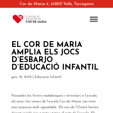
Cor de Maria 4, 43800 Valls, Tarragona
EL COR DE MARIA
AMPLIA ELS JOCS
D’ESBARJO
D’EDUCACIÓ INFANTIL
gen. 19, 2018
|
Educació Infantil
Passades les festes nadalenques i retornats a l’escola,
els nens i les nenes de l’escola Cor de Maria van tenir
una sorpresa molt agradable. Els reis de l’Orient havien