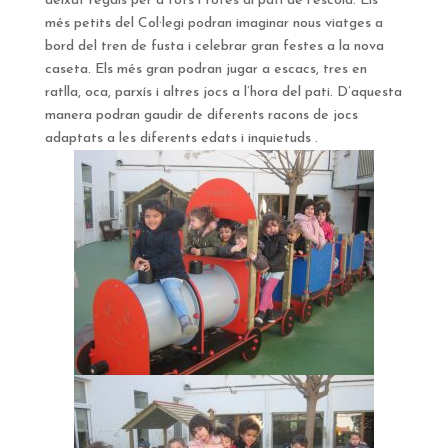
deixat regals per a tots i totes al pati de l’escola. Els
més petits del Col·legi podran imaginar nous viatges a
bord del tren de fusta i celebrar gran festes a la nova
caseta. Els més gran podran jugar a escacs, tres en
ratlla, oca, parxís i altres jocs a l’hora del pati. D’aquesta
manera podran gaudir de diferents racons de jocs
adaptats a les diferents edats i inquietuds .