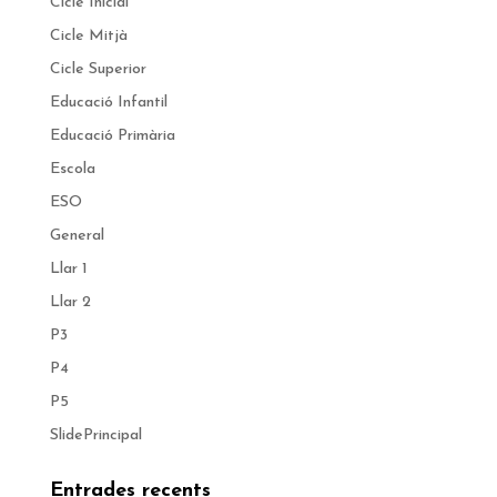
Cicle Inicial
Cicle Mitjà
Cicle Superior
Educació Infantil
Educació Primària
Escola
ESO
General
Llar 1
Llar 2
P3
P4
P5
SlidePrincipal
Entrades recents