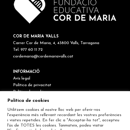
COR DE MARIA VALLS
Carrer Cor de Maria, 4, 43800 Valls, Tarragona
Tel. 977 60 11 72
cordemaria@cordemariavalls.cat
INFORMACIÖ
Avís legal
Política de privacitat
Política de cookies
Canal de denúncies
Política de cookies
Utilitzem cookies al nostre lloc web per oferir-vos
SEGUEIX-NOS
l'experiència més rellevant recordant les vostres preferències
i visites repetides. En fer clic a "Acceptar-ho tot", accepteu
l'ús de TOTES les cookies. Tanmateix, podeu visitar