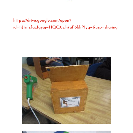
https://drive.google.com/open?
id=1iJtmzfazIgyujwHQQ0zlh7uF8bhPIyqw&usp=sharing