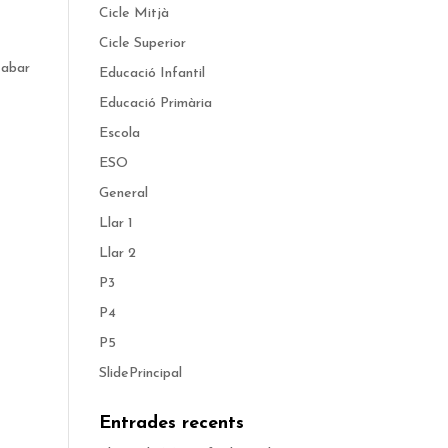
Cicle Mitjà
Cicle Superior
cabar
Educació Infantil
Educació Primària
Escola
ESO
General
Llar 1
Llar 2
P3
P4
P5
SlidePrincipal
Entrades recents