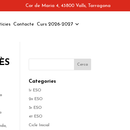
Cor de Maria 4, 43800 Valls, Tarragona
ícies
Contacte
Curs 2026-2027
ÈS
Categories
1r ESO
la
2n ESO
3r ESO
a
4t ESO
Cicle Inicial
nda,