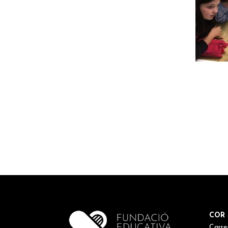
COR 
Carre