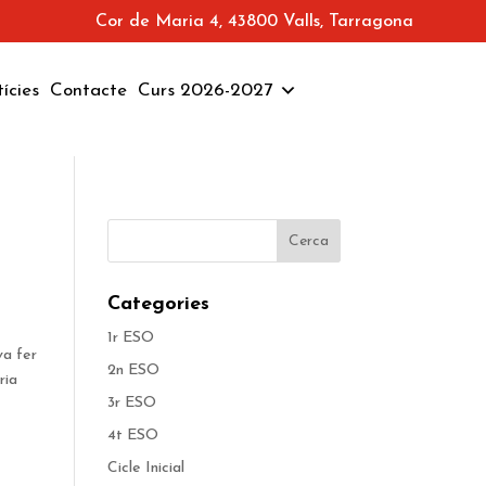
Cor de Maria 4, 43800 Valls, Tarragona
ícies
Contacte
Curs 2026-2027
Categories
1r ESO
va fer
2n ESO
ria
3r ESO
4t ESO
Cicle Inicial