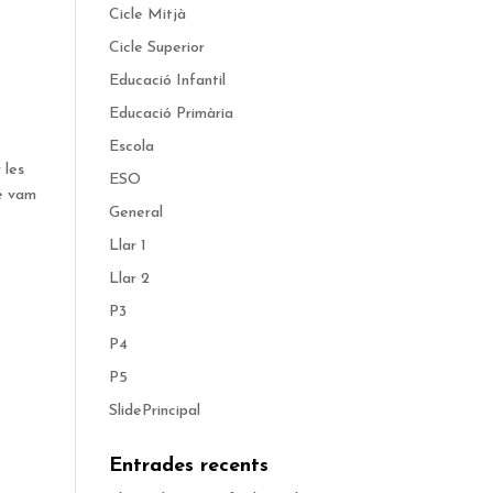
Cicle Mitjà
Cicle Superior
Educació Infantil
Educació Primària
Escola
 les
ESO
bé vam
General
Llar 1
Llar 2
P3
P4
P5
SlidePrincipal
Entrades recents